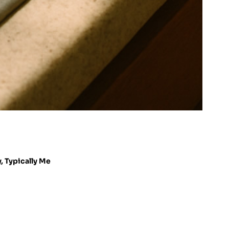
y
,
Typically Me
.