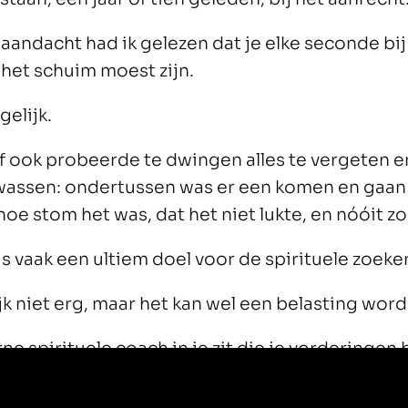
aandacht had ik gelezen dat je elke seconde bij
 het schuim moest zijn.
elijk.
f ook probeerde te dwingen alles te vergeten e
 wassen: ondertussen was er een komen en gaan
oe stom het was, dat het niet lukte, en nóóit zo
 is vaak een ultiem doel voor de spirituele zoeker
ijk niet erg, maar het kan wel een belasting wor
rne spirituele coach in je zit die je vorderingen 
 een bos salie als je gedachten weer alle kant