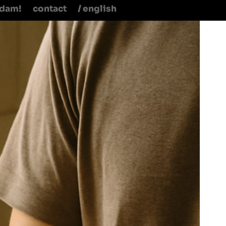
rdam!
contact
/ english