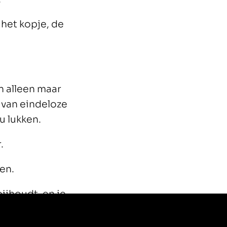
 het kopje, de
n alleen maar
 van eindeloze
u lukken.
.
den.
bijhoudt, en je
en opgaan.