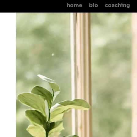
home
bio
coaching