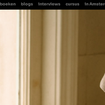
boeken
blogs
interviews
cursus
in Amste