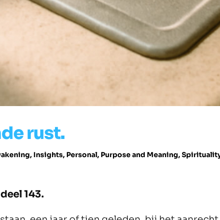
de rust.
akening
,
Insights
,
Personal
,
Purpose and Meaning
,
Spiritualit
 deel 143.
 staan, een jaar of tien geleden, bij het aanrecht