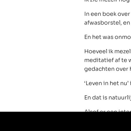
In een boek over 
afwasborstel, en
En het was onmog
Hoeveel ik mezel
meditatief af te
gedachten over h
‘Leven in het nu’
En dat is natuurl
Alsof er een inte
keihard mept met