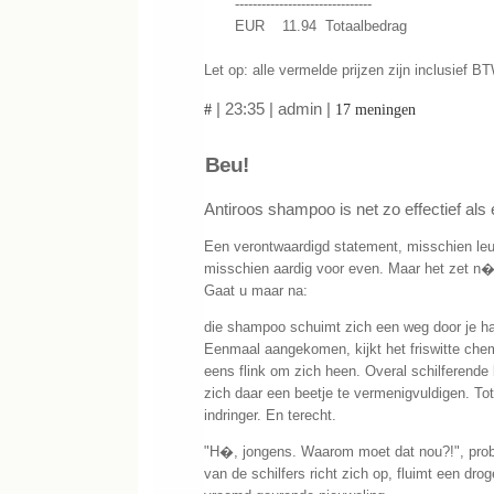
-------------------------------
EUR 11.94 Totaalbedrag
Let op: alle vermelde prijzen zijn inclusief BT
| 23:35 | admin |
#
17 meningen
Beu!
Antiroos shampoo is net zo effectief als e
Een verontwaardigd statement, misschien leu
misschien aardig voor even. Maar het zet n�
Gaat u maar na:
die shampoo schuimt zich een weg door je haa
Eenmaal aangekomen, kijkt het friswitte che
eens flink om zich heen. Overal schilferende
zich daar een beetje te vermenigvuldigen. T
indringer. En terecht.
"H�, jongens. Waarom moet dat nou?!", pro
van de schilfers richt zich op, fluimt een dro