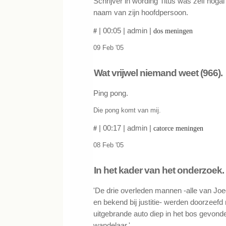
Schrijver in wording Titus was zelf noga
naam van zijn hoofdpersoon.
| 00:05 | admin |
#
dos meningen
09 Feb '05
Wat vrijwel niemand weet (966).
Ping pong.
Die pong komt van mij.
| 00:17 | admin |
#
catorce meningen
08 Feb '05
In het kader van het onderzoek.
'De drie overleden mannen -alle van Jo
en bekend bij justitie- werden doorzeefd
uitgebrande auto diep in het bos gevond
wandelaar.'