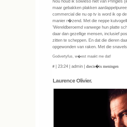
Nou houd ik sowieso niet van Pringles (
maar gebakken plakken aardappelpuree
commercial die nu op tv is word ik op de
manier r�zend. Met die neppe kutvogel
'Wereldberoemd vanwege hun platte sch
daar dan gezellige mensen, inclusief posi
zitten te scheppen. En dat die dieren da
opgewonden van raken. Met die snavels
Godvertyfus, w�est maakt me dat!
| 23:24 | admin |
#
diecis�is meningen
Laurence Olivier.