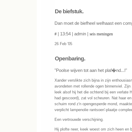
De biefstuk.
Dan moet de biefheel welhaast een compl
| 13:54 | admin |
#
seis meningen
26 Feb '05
Openbaring.
"Poolse wijven tot aan het plaf�nd...!"
Xander verslikte zich bijna in zijn enthousias
avondeten met rollende ogen binnenviel. Zijn p
leek alsof hij het die ochtend bij een verlate
had gescoord), zat vol scheuren. Nat haar en
schuim rond z'n opengesperde mond, maakten
verplicht lampenolie rantsoen'-plaatje complee
Een vertrouwde verschijning.
Hij plofte neer, keek woest om zich heen en b