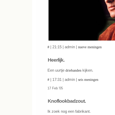
| 21:15 | admin |
#
nueve meningen
Heerlijk.
Een uurtje
kijken.
driebanden
| 17:31 | admin |
#
seis meningen
17 Feb '05
Knoflookbadzout.
Ik zoek nog een fabrikant.