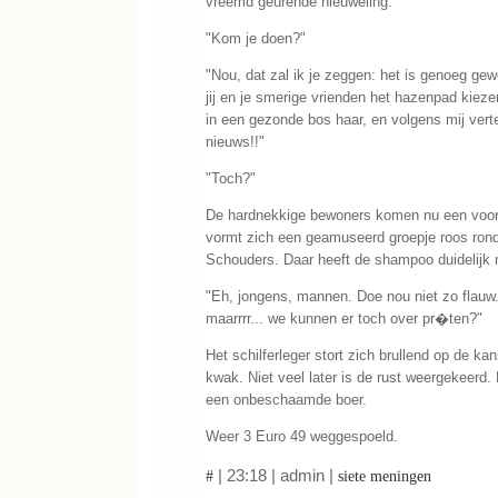
vreemd geurende nieuweling.
"Kom je doen?"
"Nou, dat zal ik je zeggen: het is genoeg gewe
jij en je smerige vrienden het hazenpad kiezen
in een gezonde bos haar, en volgens mij verte
nieuws!!"
"Toch?"
De hardnekkige bewoners komen nu een voor 
vormt zich een geamuseerd groepje roos rond
Schouders. Daar heeft de shampoo duidelijk n
"Eh, jongens, mannen. Doe nou niet zo flauw.
maarrrr... we kunnen er toch over pr�ten?"
Het schilferleger stort zich brullend op de ka
kwak. Niet veel later is de rust weergekeerd. 
een onbeschaamde boer.
Weer 3 Euro 49 weggespoeld.
| 23:18 | admin |
#
siete meningen