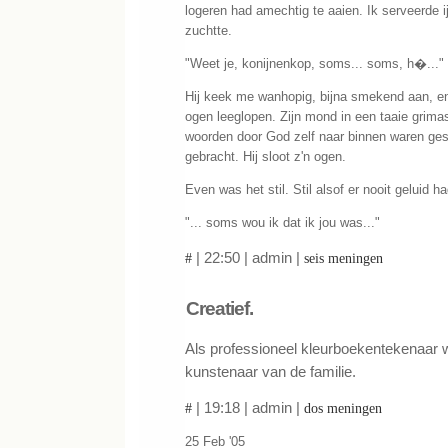
logeren had amechtig te aaien. Ik serveerde i
zuchtte.
"Weet je, konijnenkop, soms... soms, h�..."
Hij keek me wanhopig, bijna smekend aan, en
ogen leeglopen. Zijn mond in een taaie grimas,
woorden door God zelf naar binnen waren gesl
gebracht. Hij sloot z'n ogen.
Even was het stil. Stil alsof er nooit geluid h
"... soms wou ik dat ik jou was..."
| 22:50 | admin |
#
seis meningen
Creatief.
Als professioneel kleurboekentekenaar
kunstenaar van de familie.
| 19:18 | admin |
#
dos meningen
25 Feb '05