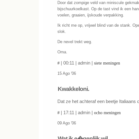
Door dat zompige veld van miniscule gekmake
bijschuurkoelkast. Op de tast vind ik een han
voelen, graaien, ijskoude verpakking.
Ik richt me op, vrijwel blind van de stank. O
slok.
De nevel trekt weg.
Oma.
| 00:11 | admin |
#
siete meningen
15 Ago '06
Kwakkeloni.
Dat ze het achteraf een beetje Italiaans d
| 17:11 | admin |
#
ocho meningen
09 Ago '06
Wat ik e�genlijk wil.