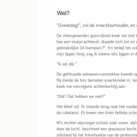
Wat?
"Goeiedag!", zei de snackbarhouder, en d
De vleesgeworden gastvrijheid keek me met 
liep een stukje achteruit, draaide zich om en 
gebruikelijke 14 loempia's?". En terwijl het vol
mijn lippen hing, zag ik ineens iets liggen in
"Ik wil dát."
De gefrituurde eetwaren-verstrekker keerde op
Hij loerde de fors bemeten snackkoeler in, t
keek me vervolgens achterdochtig aan.
"Dát? Dat hebben we niet!!"
Het bleef stil. Ik staarde terug naar het roo
de cafetarist. Er kwam een klein belletje sch
M'n rechter wijsvinger schoot naar voren, da
door de lucht, beschreef een gracieuze bocht
stilstand bij het linkerhoekje van de profess